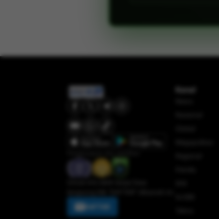
Tentu, customer se
Kanal
News
Nasional
Global
Megapolitan
Penghargaan dan sertifikat:
Regional
Pemilu
Untuk info lebih lanjut bisa
IKN
langsung klik "DAFTAR" dibawah ini
Sv388
DAFTAR
Tekno