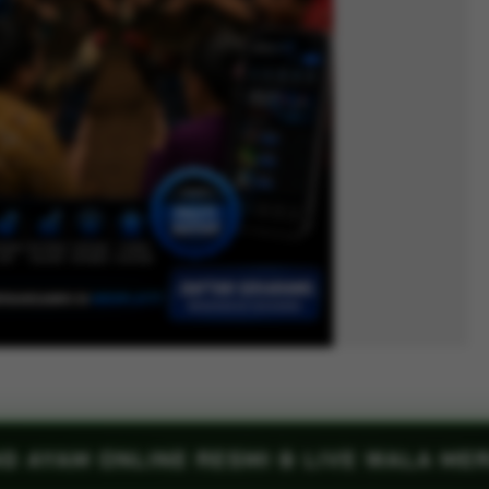
G AYAM ONLINE RESMI & LIVE WALA ME