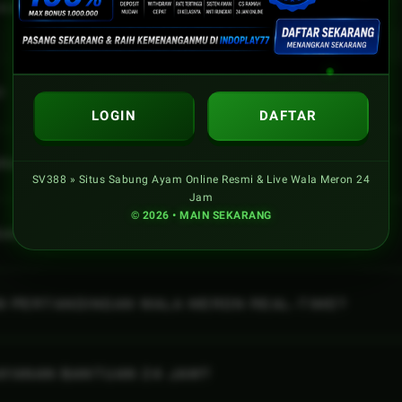
SABUNG AYAM TERPERCAYA
?
LOGIN
DAFTAR
alah situs sabung ayam online jempolan nomor 1 di Indonesia yang
ARA DAFTAR AKUN SV388?
 ayam wala meron 24 jam langsung dari arena SV388 resmi terperca
SV388 » Situs Sabung Ayam Online Resmi & Live Wala Meron 24
Jam
© 2026 • MAIN SEKARANG
r dengan mudah melalui link agen resmi INDOPLAY77 dengan layanan
SAKSI DEPOSIT DAN WITHDRAW SV388 CEPAT?
kung sistem transaksi instan dan metode pembayaran lengkap yang
AN PERTANDINGAN WALA MERON REAL-TIME?
iarkan secara langsung tanpa jeda dengan kualitas visual tinggi.
LAYANAN BANTUAN 24 JAM?