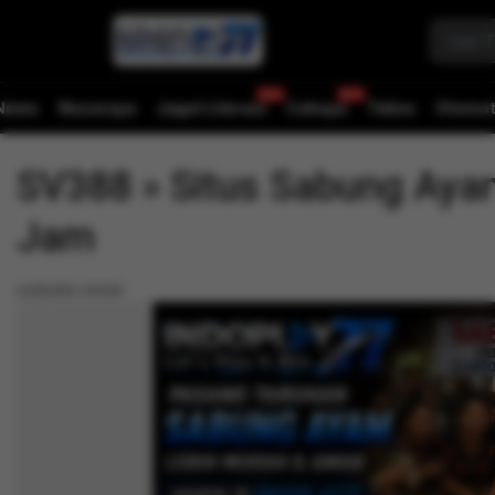
News
Nusaraya
Jagat Literasi
Cahaya
Tekno
Otomot
SV388 » Situs Sabung Aya
Jam
SABUNG AYAM