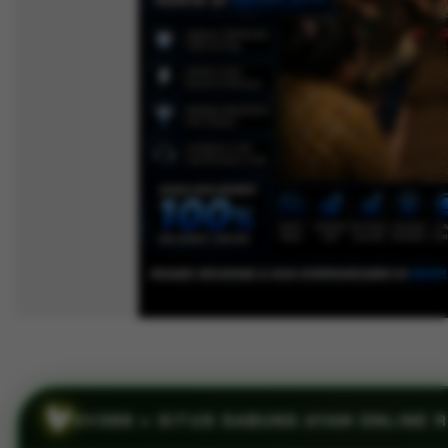
SV388 » SITUS SABUNG AYAM ONLINE R