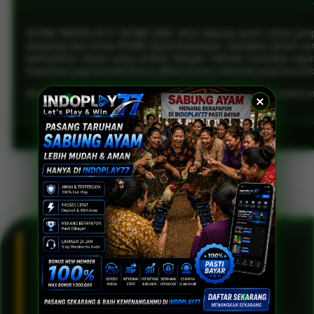
SV388
INDOPLAY77 SV388 ialah situs sabung ayam online jemp
langsung dari arena SV388 resmi terpercaya. memakai sistem c
kemudahan akses yang praktis dengan metode transaksi cep
Dapatkan juga banyak bonus pilihan promo menarik yang bisa di
Buat akun di SV388 sekarang dan saksikan sabung ayam online melalu
PANDUAN LENGKAP
SABUNG AYAM ONLINE
FAQ SITUS SABUNG AYAM
TERPERCAYA