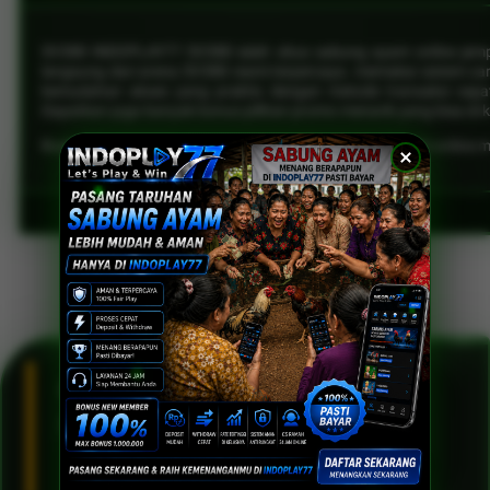
SV388
INDOPLAY77 SV388 ialah situs sabung ayam online jemp
langsung dari arena SV388 resmi terpercaya. memakai sistem c
kemudahan akses yang praktis dengan metode transaksi cep
Dapatkan juga banyak bonus pilihan promo menarik yang bisa di
Buat akun di SV388 sekarang dan saksikan sabung ayam online melalu
PANDUAN LENGKAP
SABUNG AYAM ONLINE
FAQ SITUS SABUNG AYAM
TERPERCAYA